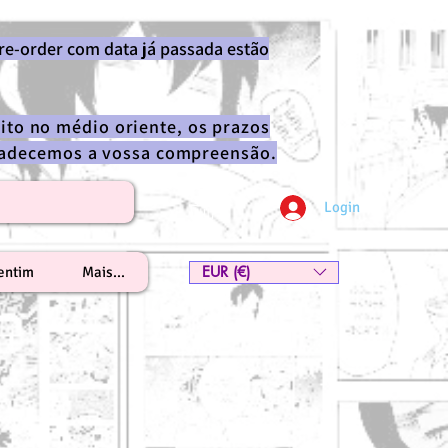
re-order com data já passada estão
ito no médio oriente, os prazos
gradecemos a vossa compreensão.
Login
EUR (€)
lentim
Mais...