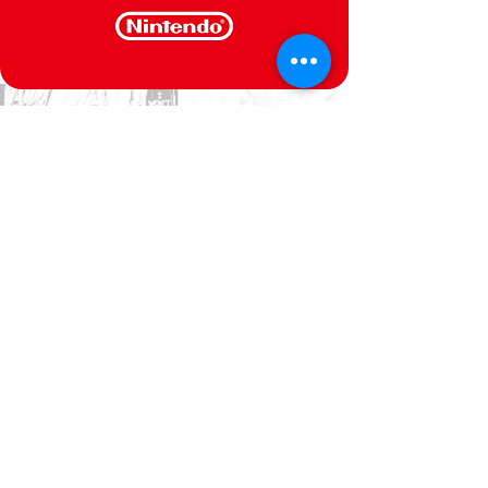
CONTACTE-NOS
Estamos ao seu dispor
Politica de Privacidade
Termos e Condições
@Semperfif 2014
Loja online
Base: Portimão, Portugal
semperfif@outlook.pt |
Telefone: (351)
964292880