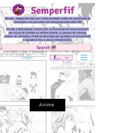
Semperfif
Atenção : Artigos descritos com "envio imediato" estão em encomenda ao
fornecedor e em pre-order com data já passada estão TBA
Devido a dificuldades atuais com os fornecedores internacionais
por causa do conflito no médio oriente, os prazos de entrega
podem ser afetados. Pedimos desculpa por qualquer inconveniente
e agradecemos a vossa compreensão.
Search
Login
EUR (€)
Anime