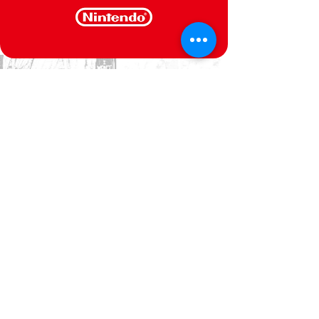
CONTACTE-NOS
Estamos ao seu dispor
Politica de Privacidade
Termos e Condições
@Semperfif 2014
Loja online
Base: Portimão, Portugal
semperfif@outlook.pt |
Telefone: (351)
964292880