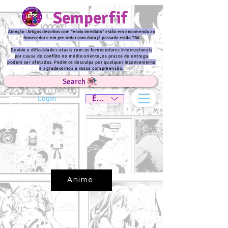
Semperfif
Atenção : Artigos descritos com "envio imediato" estão em encomenda ao
fornecedor e em pre-order com data já passada estão TBA
Devido a dificuldades atuais com os fornecedores internacionais
por causa do conflito no médio oriente, os prazos de entrega
podem ser afetados. Pedimos desculpa por qualquer inconveniente
e agradecemos a vossa compreensão.
Search
Login
EUR (€)
Anime