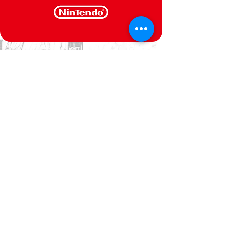
CONTACT US
We are at your service
Politica de Privacidade
Termos e Condições
@Semperfif 2014
Loja online
Base: Portimão, Portugal
semperfif@outlook.pt |
Telefone: (351)
964292880