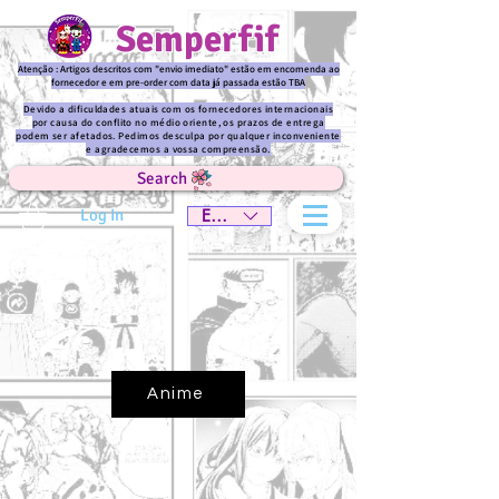
Semperfif
Atenção : Artigos descritos com "envio imediato" estão em encomenda ao
fornecedor e em pre-order com data já passada estão TBA
Devido a dificuldades atuais com os fornecedores internacionais
por causa do conflito no médio oriente, os prazos de entrega
podem ser afetados. Pedimos desculpa por qualquer inconveniente
e agradecemos a vossa compreensão.
Search
Log In
EUR (€)
Anime