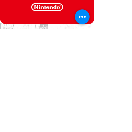
CONTACT US
We are at your service
Politica de Privacidade
Termos e Condições
@Semperfif 2014
Loja online
Base: Portimão, Portugal
semperfif@outlook.pt |
Telefone: (351)
964292880