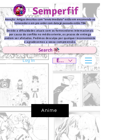
Semperfif
Atenção : Artigos descritos com "envio imediato" estão em encomenda ao
fornecedor e em pre-order com data já passada estão TBA
Devido a dificuldades atuais com os fornecedores internacionais
por causa do conflito no médio oriente, os prazos de entrega
podem ser afetados. Pedimos desculpa por qualquer inconveniente
e agradecemos a vossa compreensão.
Search
Log In
EUR (€)
Anime