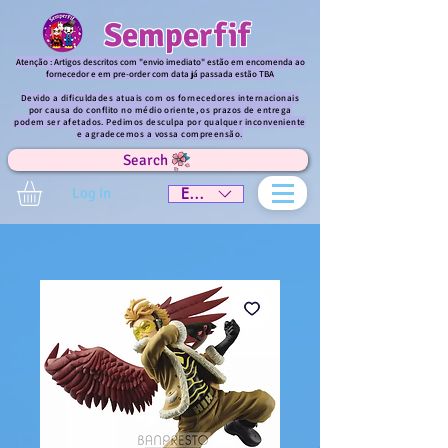
Semperfif
Atenção : Artigos descritos com "envio imediato" estão em encomenda ao
fornecedor e em pre-order com data já passada estão TBA
Devido a dificuldades atuais com os fornecedores internacionais
por causa do conflito no médio oriente, os prazos de entrega
podem ser afetados. Pedimos desculpa por qualquer inconveniente
e agradecemos a vossa compreensão.
Search
Log In
EUR (€)