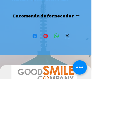
EM ENCOMENDA DE
FORNECEDOR
Encomenda de fornecedor
ENCOMENDA DE FORNECEDOR
Atenção, este produto é uma
encomenda de fornecedor, pode
levar 1/2 semanas até 2 meses a
estar disponível ( ou mais em época
de maior movimento de
encomendas).
Por favor sinta-se livre para nos
contactar se tiver alguma dúvida.
A data de chegada pode sofrer
alterações, dependentes do
fornecedor, pelo poderão ser
alteradas as mesmas consoante a
disponibilidade. Poderiam ocorrer
atrasos superiores ao previsto, não
imputáveis às Semperfif. O cliente ao
comprar aceita estes Termos.