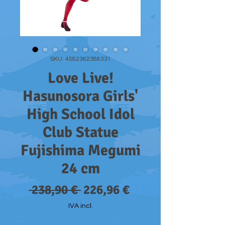
SKU: 4582362388331
Love Live!
Hasunosora Girls'
High School Idol
Club Statue
Fujishima Megumi
24 cm
Preço
Preço
 238,90 € 
226,96 €
normal
promocional
IVA incl.