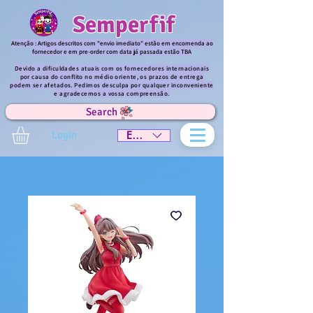
Semperfif
Atenção : Artigos descritos com "envio imediato" estão em encomenda ao
fornecedor e em pre-order com data já passada estão TBA
Devido a dificuldades atuais com os fornecedores internacionais
por causa do conflito no médio oriente, os prazos de entrega
podem ser afetados. Pedimos desculpa por qualquer inconveniente
e agradecemos a vossa compreensão.
Search
Login
EUR (€)