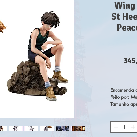
Wing
St He
Peace
 345
Encomenda d
Feito por: 
Tamanho apr
Mobile Suit
Omega PVC S
Relena Peace