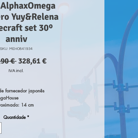
 AlphaxOmega
ero Yuy&Relena
craft set 30º
anniv
SKU: MEHO841934
Preço
Preço
,90 € 
328,61 €
normal
promocional
IVA incl.
e fornecedor japonês
MegaHouse
oximado: 14 cm
Quantidade
*
 Gundam Wing Alpha x
tatue 1/8 Heero Yuy &
craft Set 30th Anniversary