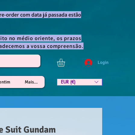
re-order com data já passada estão
ito no médio oriente, os prazos
gradecemos a vossa compreensão.
Login
EUR (€)
lentim
Mais...
e Suit Gundam