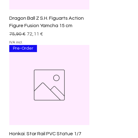
Dragon Ball Z S.H. Figuarts Action
Figure Fusion Yamcha 15 cm
Preço normal
Preço promocional
75,90 €
72,11 €
IVA incl.
Pre-Order
Honkai: Star Rail PVC Statue 1/7