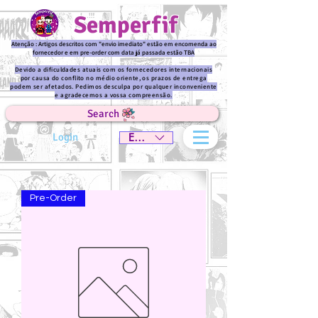
Semperfif
Atenção : Artigos descritos com "envio imediato" estão em encomenda ao
fornecedor e em pre-order com data já passada estão TBA
Devido a dificuldades atuais com os fornecedores internacionais
por causa do conflito no médio oriente, os prazos de entrega
podem ser afetados. Pedimos desculpa por qualquer inconveniente
e agradecemos a vossa compreensão.
Search
Login
EUR (€)
Pre-Order