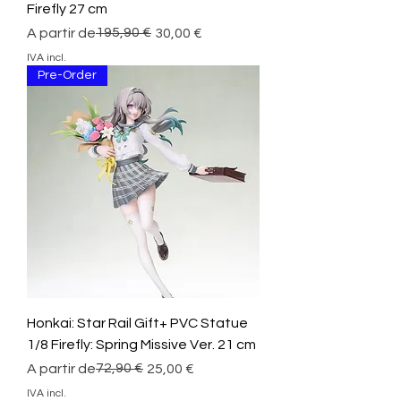
Firefly 27 cm
Preço normal
Preço promocional
195,90 €
A partir de
30,00 €
IVA incl.
Pre-Order
Honkai: Star Rail Gift+ PVC Statue
1/8 Firefly: Spring Missive Ver. 21 cm
Preço normal
Preço promocional
72,90 €
A partir de
25,00 €
IVA incl.