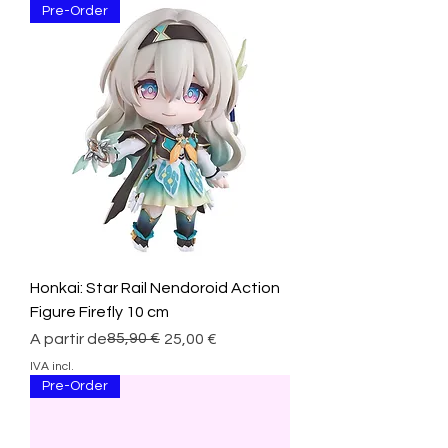
Pre-Order
Honkai: Star Rail Nendoroid Action
Figure Firefly 10 cm
Preço normal
Preço promocional
85,90 €
A partir de
25,00 €
IVA incl.
Pre-Order