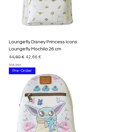
Loungefly Disney Princess Icons
Loungefly Mochila 26 cm
Preço normal
Preço promocional
44,90 €
42,66 €
IVA incl.
Pre-Order