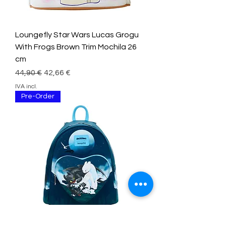
Loungefly Star Wars Lucas Grogu
With Frogs Brown Trim Mochila 26
cm
Preço normal
Preço promocional
44,90 €
42,66 €
IVA incl.
Pre-Order