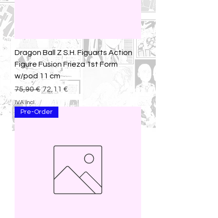
Dragon Ball Z S.H. Figuarts Action
Figure Fusion Frieza 1st Form
w/pod 11 cm
Preço normal
Preço promocional
75,90 €
72,11 €
IVA incl.
Pre-Order