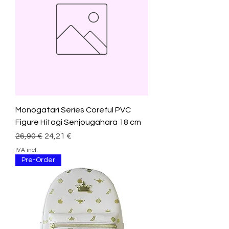
Monogatari Series Coreful PVC
Figure Hitagi Senjougahara 18 cm
Preço normal
Preço promocional
26,90 €
24,21 €
IVA incl.
Pre-Order