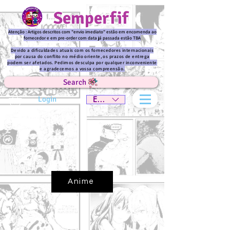
Semperfif
Atenção : Artigos descritos com "envio imediato" estão em encomenda ao
fornecedor e em pre-order com data já passada estão TBA
Devido a dificuldades atuais com os fornecedores internacionais
por causa do conflito no médio oriente, os prazos de entrega
podem ser afetados. Pedimos desculpa por qualquer inconveniente
e agradecemos a vossa compreensão.
Search
Login
EUR (€)
Anime