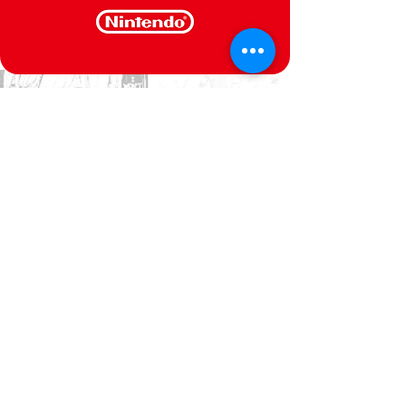
CONTACTE-NOS
Estamos ao seu dispor
Politica de Privacidade
Termos e Condições
@Semperfif 2014
Loja online
Base: Portimão, Portugal
semperfif@outlook.pt |
Telefone: (351)
964292880