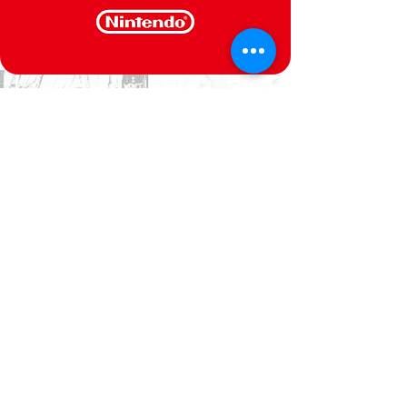
CONTACTE-NOS
Estamos ao seu dispor
Politica de Privacidade
Termos e Condições
@Semperfif 2014
Loja online
Base: Portimão, Portugal
semperfif@outlook.pt |
Telefone: (351)
964292880