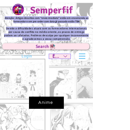
Semperfif
Atenção : Artigos descritos com "envio imediato" estão em encomenda ao
fornecedor e em pre-order com data já passada estão TBA
Devido a dificuldades atuais com os fornecedores internacionais
por causa do conflito no médio oriente, os prazos de entrega
podem ser afetados. Pedimos desculpa por qualquer inconveniente
e agradecemos a vossa compreensão.
Search
Login
EUR (€)
Anime