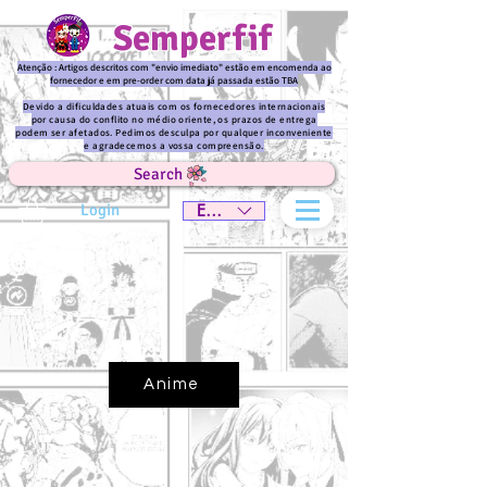
Semperfif
Atenção : Artigos descritos com "envio imediato" estão em encomenda ao
fornecedor e em pre-order com data já passada estão TBA
Devido a dificuldades atuais com os fornecedores internacionais
por causa do conflito no médio oriente, os prazos de entrega
podem ser afetados. Pedimos desculpa por qualquer inconveniente
e agradecemos a vossa compreensão.
Search
Login
EUR (€)
Anime