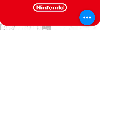
CONTACTE-NOS
Estamos ao seu dispor
Politica de Privacidade
Termos e Condições
@Semperfif 2014
Loja online
Base: Portimão, Portugal
semperfif@outlook.pt |
Telefone: (351)
964292880