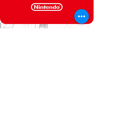
CONTACTE-NOS
Estamos ao seu dispor
Politica de Privacidade
Termos e Condições
@Semperfif 2014
Loja online
Base: Portimão, Portugal
semperfif@outlook.pt |
Telefone: (351)
964292880