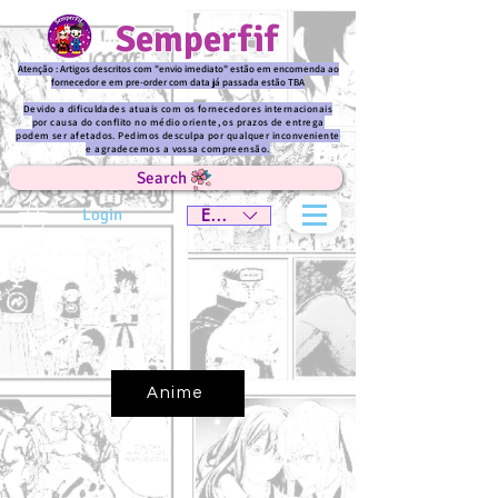
Semperfif
Atenção : Artigos descritos com "envio imediato" estão em encomenda ao
fornecedor e em pre-order com data já passada estão TBA
Devido a dificuldades atuais com os fornecedores internacionais
por causa do conflito no médio oriente, os prazos de entrega
podem ser afetados. Pedimos desculpa por qualquer inconveniente
e agradecemos a vossa compreensão.
Search
Login
EUR (€)
Anime