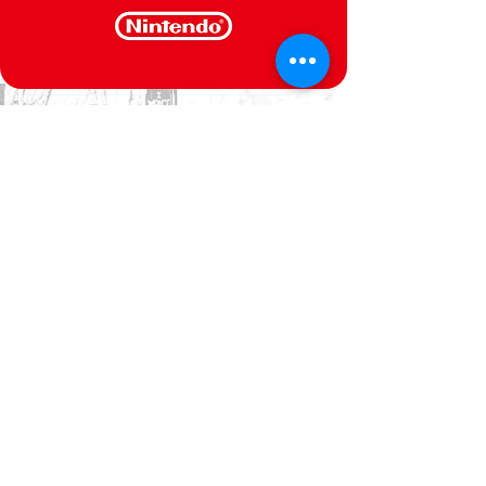
CONTACTE-NOS
Estamos ao seu dispor
Politica de Privacidade
Termos e Condições
@Semperfif 2014
Loja online
Base: Portimão, Portugal
semperfif@outlook.pt |
Telefone: (351)
964292880