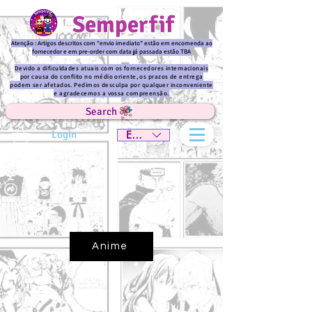
Semperfif
Atenção : Artigos descritos com "envio imediato" estão em encomenda ao
fornecedor e em pre-order com data já passada estão TBA
Devido a dificuldades atuais com os fornecedores internacionais
por causa do conflito no médio oriente, os prazos de entrega
podem ser afetados. Pedimos desculpa por qualquer inconveniente
e agradecemos a vossa compreensão.
Search
Login
EUR (€)
Anime