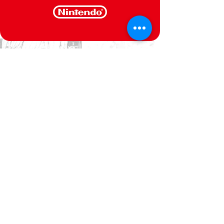
CONTACTE-NOS
Estamos ao seu dispor
Politica de Privacidade
Termos e Condições
@Semperfif 2014
Loja online
Base: Portimão, Portugal
semperfif@outlook.pt |
Telefone: (351)
964292880