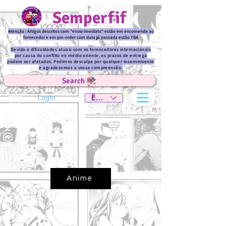
Semperfif
Atenção : Artigos descritos com "envio imediato" estão em encomenda ao
fornecedor e em pre-order com data já passada estão TBA
Devido a dificuldades atuais com os fornecedores internacionais
por causa do conflito no médio oriente, os prazos de entrega
podem ser afetados. Pedimos desculpa por qualquer inconveniente
e agradecemos a vossa compreensão.
Search
Login
EUR (€)
Anime