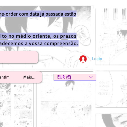
re-order com data já passada estão
ito no médio oriente, os prazos
gradecemos a vossa compreensão.
Login
EUR (€)
lentim
Mais...