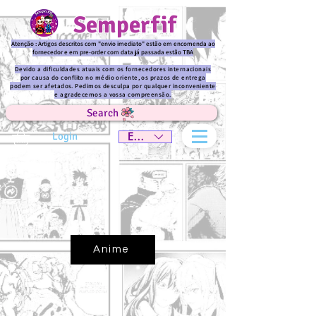
Semperfif
Atenção : Artigos descritos com "envio imediato" estão em encomenda ao
fornecedor e em pre-order com data já passada estão TBA
Devido a dificuldades atuais com os fornecedores internacionais
por causa do conflito no médio oriente, os prazos de entrega
podem ser afetados. Pedimos desculpa por qualquer inconveniente
e agradecemos a vossa compreensão.
Search
Login
EUR (€)
Anime