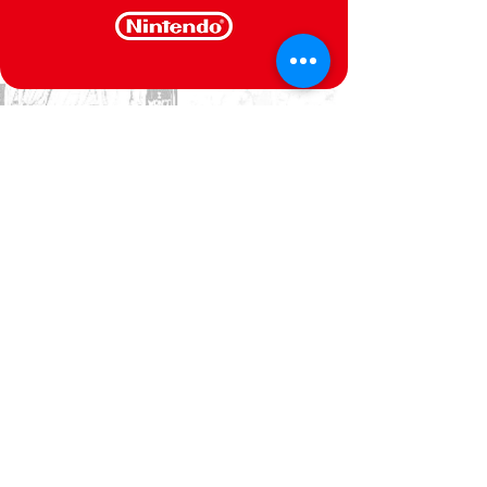
CONTACTE-NOS
Estamos ao seu dispor
Politica de Privacidade
Termos e Condições
@Semperfif 2014
Loja online
Base: Portimão, Portugal
semperfif@outlook.pt |
Telefone: (351)
964292880