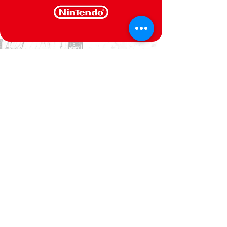
CONTACTE-NOS
Estamos ao seu dispor
Politica de Privacidade
Termos e Condições
@Semperfif 2014
Loja online
Base: Portimão, Portugal
semperfif@outlook.pt |
Telefone: (351)
964292880