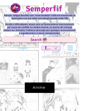
Semperfif
Atenção : Artigos descritos com "envio imediato" estão em encomenda ao
fornecedor e em pre-order com data já passada estão TBA
Devido a dificuldades atuais com os fornecedores internacionais
por causa do conflito no médio oriente, os prazos de entrega
podem ser afetados. Pedimos desculpa por qualquer inconveniente
e agradecemos a vossa compreensão.
Search
Login
EUR (€)
Anime