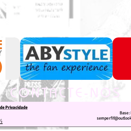
CONTACTE-NOS
 de Privacidade
Estamos ao seu dispor
Base: 
semperfif@outlook
4