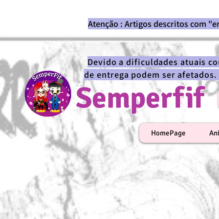
Atenção : Artigos descritos com "
Devido a dificuldades atuais c
de entrega podem ser afetados.
Semperfif
HomePage
An