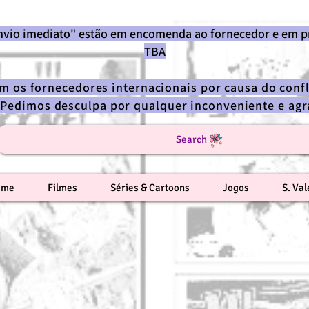
envio imediato" estão em encomenda ao fornecedor e em p
TBA
om os fornecedores internacionais por causa do confl
 Pedimos desculpa por qualquer inconveniente e a
Search
ime
Filmes
Séries & Cartoons
Jogos
S. Va