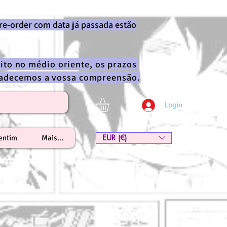
re-order com data já passada estão
ito no médio oriente, os prazos
gradecemos a vossa compreensão.
Login
EUR (€)
lentim
Mais...