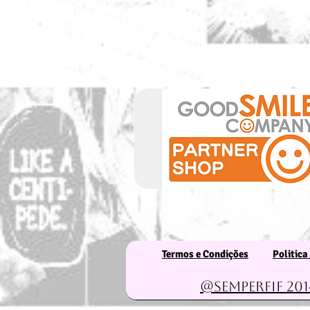
Termos e Condições
Politica
@Semperfif 201