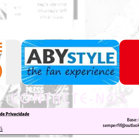
CONTACTE-NOS
 de Privacidade
Estamos ao seu dispor
Base: 
semperfif@outlook
4