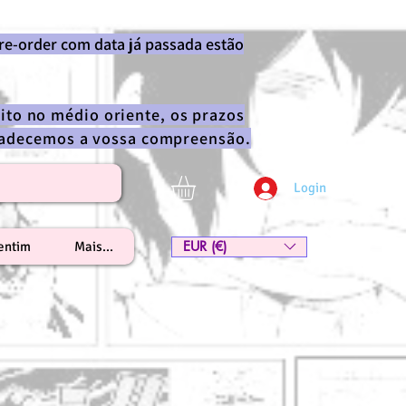
re-order com data já passada estão
ito no médio oriente, os prazos
gradecemos a vossa compreensão.
Login
EUR (€)
lentim
Mais...