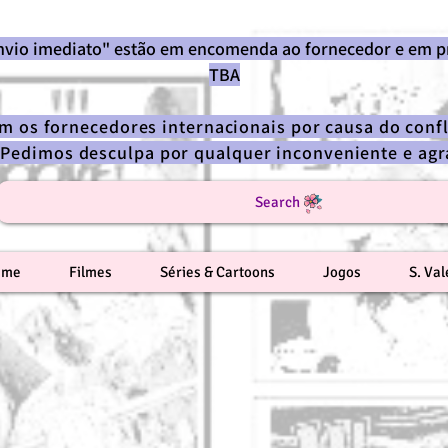
envio imediato" estão em encomenda ao fornecedor e em p
TBA
om os fornecedores internacionais por causa do confl
 Pedimos desculpa por qualquer inconveniente e a
Search
ime
Filmes
Séries & Cartoons
Jogos
S. Va