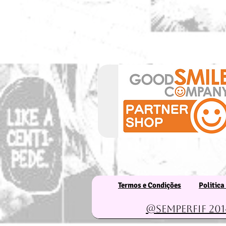
Termos e Condições
Politica
@Semperfif 201