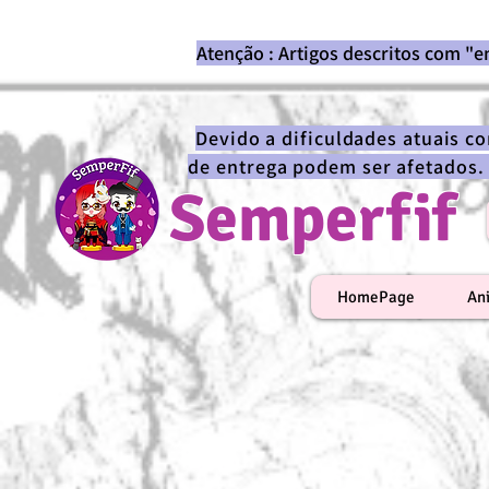
Atenção : Artigos descritos com "
Devido a dificuldades atuais c
de entrega podem ser afetados.
Semperfif
HomePage
An