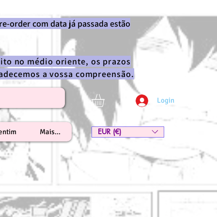
re-order com data já passada estão
ito no médio oriente, os prazos
gradecemos a vossa compreensão.
Login
EUR (€)
lentim
Mais...