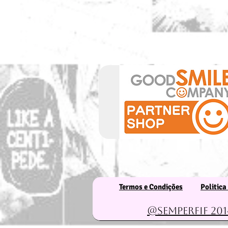
Termos e Condições
Politica
@Semperfif 201