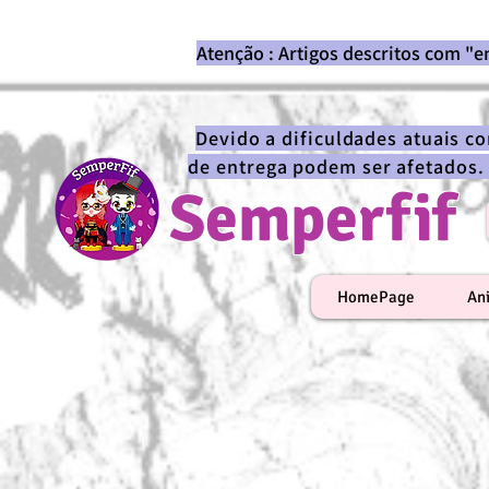
Atenção : Artigos descritos com "
Devido a dificuldades atuais c
de entrega podem ser afetados.
Semperfif
HomePage
An