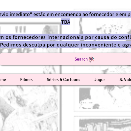
envio imediato" estão em encomenda ao fornecedor e em p
TBA
om os fornecedores internacionais por causa do confl
 Pedimos desculpa por qualquer inconveniente e a
Search
ime
Filmes
Séries & Cartoons
Jogos
S. Va