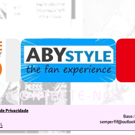
CONTACTE-NOS
 de Privacidade
Estamos ao seu dispor
Base: 
semperfif@outlook
4