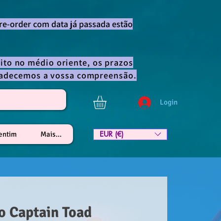
re-order com data já passada estão
ito no médio oriente, os prazos
gradecemos a vossa compreensão.
Login
EUR (€)
lentim
Mais...
o Captain Toad