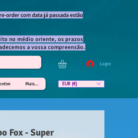
re-order com data já passada estão
ito no médio oriente, os prazos
gradecemos a vossa compreensão.
Login
EUR (€)
lentim
Mais...
o Fox - Super