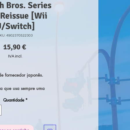
 Bros. Series
 Reissue [Wii
/Switch]
KU: 4902370522303
Preço
15,90 €
IVA incl.
e fornecedor japonês.
lva que usa sempre uma
elha com as suas iniciais.
Quantidade
*
as e guarda sempre um
ito delas na sua casa na
miibo são uma forma