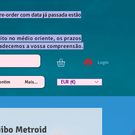
re-order com data já passada estão
ito no médio oriente, os prazos
gradecemos a vossa compreensão.
Login
EUR (€)
lentim
Mais...
ibo Metroid