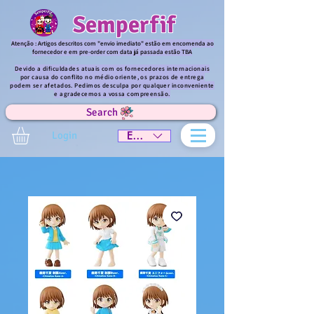
Semperfif
Atenção : Artigos descritos com "envio imediato" estão em encomenda ao
fornecedor e em pre-order com data já passada estão TBA
Devido a dificuldades atuais com os fornecedores internacionais
por causa do conflito no médio oriente, os prazos de entrega
podem ser afetados. Pedimos desculpa por qualquer inconveniente
e agradecemos a vossa compreensão.
Search
Login
EUR (€)