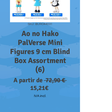
SKU: BURO44031
Ao no Hako
PalVerse Mini
Figures 9 cm Blind
Box Assortment
(6)
Preço
A partir de
 72,90 € 
Preço
normal
15,21€
promocional
IVA incl.