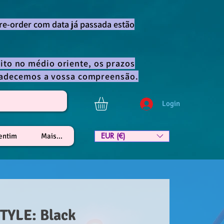
re-order com data já passada estão
ito no médio oriente, os prazos
gradecemos a vossa compreensão.
Login
EUR (€)
lentim
Mais...
TYLE: Black