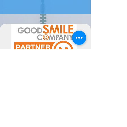
Por favor sinta-se livre para nos
contactar se tiver alguma dúvida.
A data de chegada pode sofrer
alterações, dependentes do
fornecedor, pelo poderão ser
alteradas as mesmas consoante a
disponibilidade. Poderiam ocorrer
atrasos superiores ao previsto, não
imputáveis às Semperfif. O cliente ao
comprar aceita estes Termos.