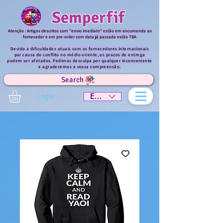
Semperfif
Atenção : Artigos descritos com "envio imediato" estão em encomenda ao
fornecedor e em pre-order com data já passada estão TBA
Devido a dificuldades atuais com os fornecedores internacionais
por causa do conflito no médio oriente, os prazos de entrega
podem ser afetados. Pedimos desculpa por qualquer inconveniente
e agradecemos a vossa compreensão.
Search
Login
EUR (€)