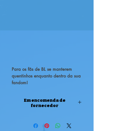
Para os fãs de BL se manterem
quentinhos enquanto dentro da sua
fandom!
Modelos personalizáveis.
Contacte-nos para prazos e
Em encomenda de
tamanhos
fornecedor
ENCOMENDA DE FORNECEDOR
Atenção, este produto é uma
encomenda de fornecedor,