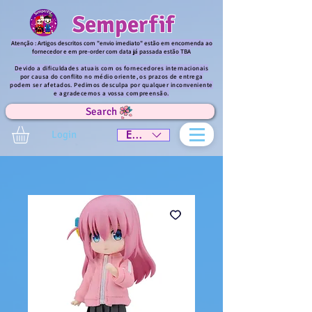
Semperfif
Atenção : Artigos descritos com "envio imediato" estão em encomenda ao
fornecedor e em pre-order com data já passada estão TBA
Devido a dificuldades atuais com os fornecedores internacionais
por causa do conflito no médio oriente, os prazos de entrega
podem ser afetados. Pedimos desculpa por qualquer inconveniente
e agradecemos a vossa compreensão.
Search
Login
EUR (€)