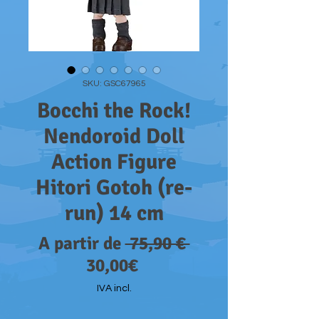
SKU: GSC67965
Bocchi the Rock!
Nendoroid Doll
Action Figure
Hitori Gotoh (re-
run) 14 cm
Preço
A partir de
 75,90 € 
Preço
normal
30,00€
promocional
IVA incl.