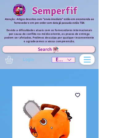
Semperfif
Atenção : Artigos descritos com "envio imediato" estão em encomenda ao
fornecedor e em pre-order com data já passada estão TBA
Devido a dificuldades atuais com os fornecedores internacionais
por causa do conflito no médio oriente, os prazos de entrega
podem ser afetados. Pedimos desculpa por qualquer inconveniente
e agradecemos a vossa compreensão.
Search
Login
EUR (€)