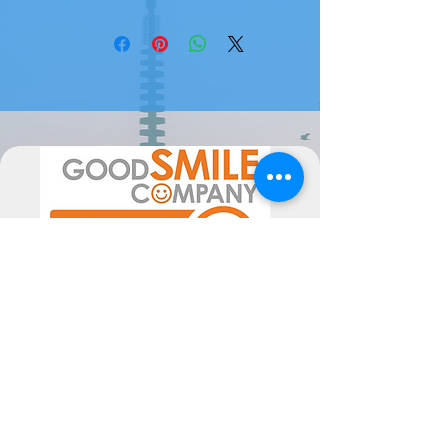
ENCOMENDA DE FORNECEDOR
Atenção, este produto é uma
encomenda de fornecedor, pode
levar até 2 meses a estar disponível (
ou mais em época de maior
movimento de encomendas).
Por favor sinta-se livre para nos
contactar se tiver alguma dúvida.
A data de chegada pode sofrer
alterações, dependentes do
fornecedor, pelo poderão ser
alteradas as mesmas consoante a
disponibilidade. Poderiam ocorrer
atrasos superiores ao previsto, não
imputáveis às Semperfif. O cliente ao
comprar aceita estes Termos.