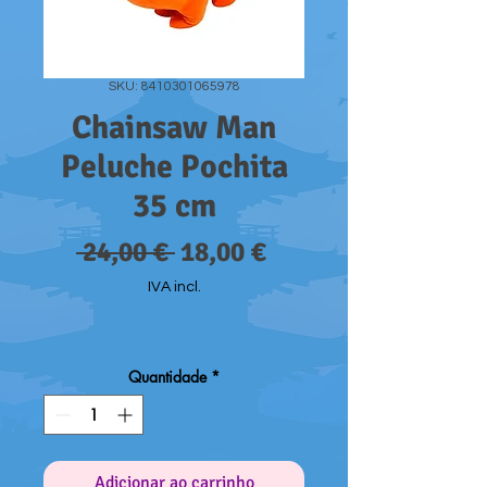
SKU: 8410301065978
Chainsaw Man
Peluche Pochita
35 cm
Preço
Preço
 24,00 € 
18,00 €
normal
promocional
IVA incl.
Quantidade
*
Adicionar ao carrinho