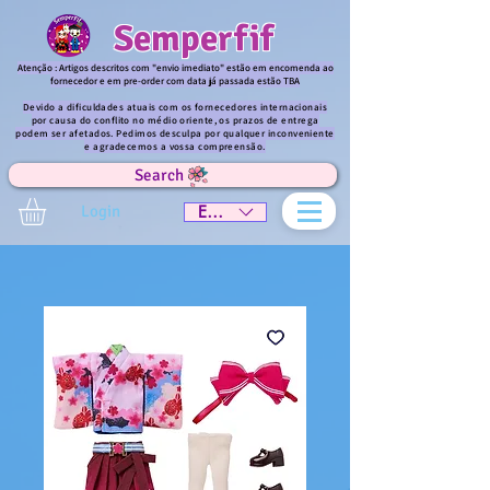
Semperfif
Atenção : Artigos descritos com "envio imediato" estão em encomenda ao
fornecedor e em pre-order com data já passada estão TBA
Devido a dificuldades atuais com os fornecedores internacionais
por causa do conflito no médio oriente, os prazos de entrega
podem ser afetados. Pedimos desculpa por qualquer inconveniente
e agradecemos a vossa compreensão.
Search
Login
EUR (€)