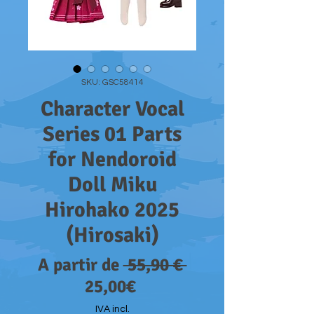
SKU: GSC58414
Character Vocal
Series 01 Parts
for Nendoroid
Doll Miku
Hirohako 2025
(Hirosaki)
Preço
A partir de
 55,90 € 
Preço
normal
25,00€
promocional
IVA incl.