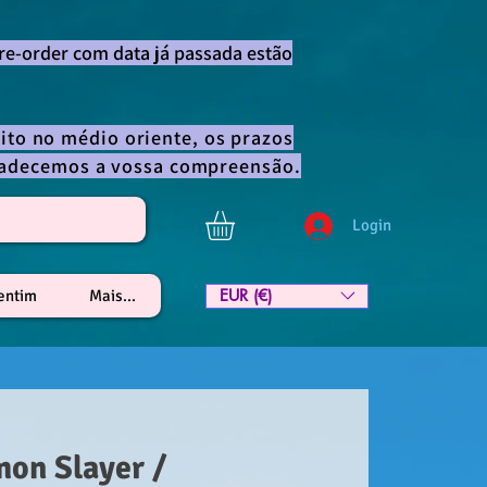
re-order com data já passada estão
ito no médio oriente, os prazos
gradecemos a vossa compreensão.
Login
EUR (€)
lentim
Mais...
on Slayer /