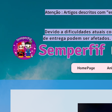
Atenção : Artigos descritos com "
Devido a dificuldades atuais c
de entrega podem ser afetados.
Semperfif
HomePage
An