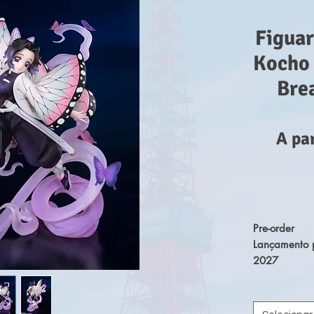
Figua
Kocho 
Bre
A pa
Pre-order
Lançamento p
2027
Diretamente 
'Demon Slaye