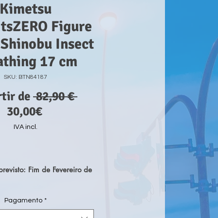
Kimetsu
rtsZERO Figure
Shinobu Insect
athing 17 cm
SKU: BTN84187
Preço
rtir de
 82,90 € 
Preço
normal
30,00€
promocional
IVA incl.
revisto: Fim de Fevereiro de
Pagamento
*
da popular série de anime
r: Kimetsu no Yaiba', chega