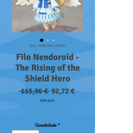
SKU: 4580590120457
Filo Nendoroid -
The Rising of the
Shield Hero
Preço
Preço
 115,90 € 
92,72 €
normal
promocional
IVA incl.
Quantidade
*