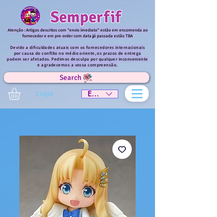
Semperfif
Atenção : Artigos descritos com "envio imediato" estão em encomenda ao
fornecedor e em pre-order com data já passada estão TBA
Devido a dificuldades atuais com os fornecedores internacionais
por causa do conflito no médio oriente, os prazos de entrega
podem ser afetados. Pedimos desculpa por qualquer inconveniente
e agradecemos a vossa compreensão.
Search
Login
EUR (€)