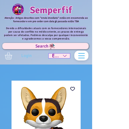
Semperfif
Atenção : Artigos descritos com "envio imediato" estão em encomenda ao
fornecedor e em pre-order com data já passada estão TBA
Devido a dificuldades atuais com os fornecedores internacionais
por causa do conflito no médio oriente, os prazos de entrega
podem ser afetados. Pedimos desculpa por qualquer inconveniente
e agradecemos a vossa compreensão.
Search
Login
EUR (€)