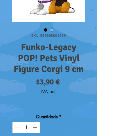
SKU: 889698883269
Funko-Legacy
POP! Pets Vinyl
Figure Corgi 9 cm
Preço
13,90 €
IVA incl.
Quantidade
*