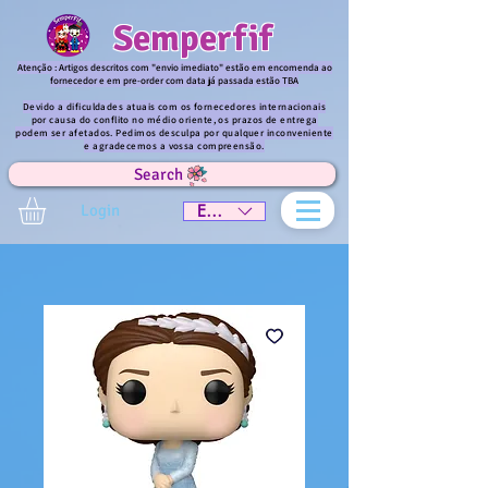
Semperfif
Atenção : Artigos descritos com "envio imediato" estão em encomenda ao
fornecedor e em pre-order com data já passada estão TBA
Devido a dificuldades atuais com os fornecedores internacionais
por causa do conflito no médio oriente, os prazos de entrega
podem ser afetados. Pedimos desculpa por qualquer inconveniente
e agradecemos a vossa compreensão.
Search
Login
EUR (€)