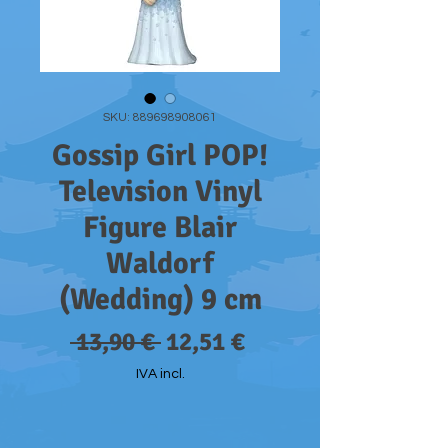
SKU: 889698908061
Gossip Girl POP!
Television Vinyl
Figure Blair
Waldorf
(Wedding) 9 cm
Preço
Preço
 13,90 € 
12,51 €
normal
promocional
IVA incl.