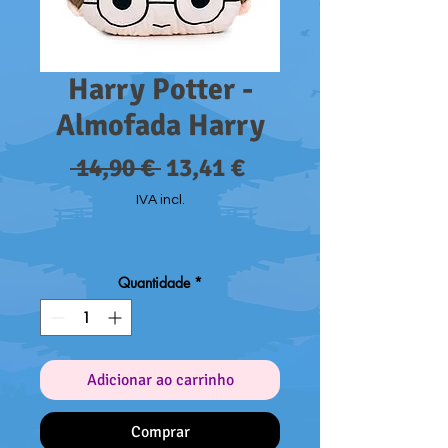
Harry Potter -
Almofada Harry
Preço
Preço
 14,90 € 
13,41 €
normal
promocional
IVA incl.
Quantidade
*
Adicionar ao carrinho
Comprar