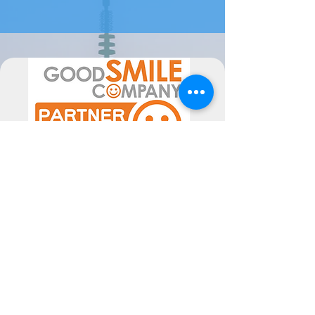
levar até 2 meses a estar disponível (
ou mais em época de maior
movimento de encomendas).
Por favor sinta-se livre para nos
contactar se tiver alguma dúvida.
A data de chegada pode sofrer
alterações, dependentes do
fornecedor, pelo poderão ser
alteradas as mesmas consoante a
disponibilidade. Poderiam ocorrer
atrasos superiores ao previsto, não
imputáveis às Semperfif. O cliente ao
comprar aceita estes Termos.