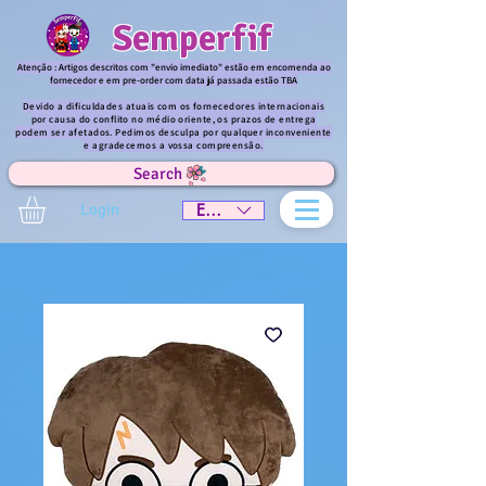
Semperfif
Atenção : Artigos descritos com "envio imediato" estão em encomenda ao
fornecedor e em pre-order com data já passada estão TBA
Devido a dificuldades atuais com os fornecedores internacionais
por causa do conflito no médio oriente, os prazos de entrega
podem ser afetados. Pedimos desculpa por qualquer inconveniente
e agradecemos a vossa compreensão.
Search
Login
EUR (€)