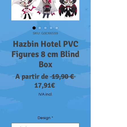
SKU: GSC66559
Hazbin Hotel PVC
Figures 8 cm Blind
Box
Preço
A partir de
 19,90 € 
Preço
normal
17,91€
promocional
IVA incl.
Design
*