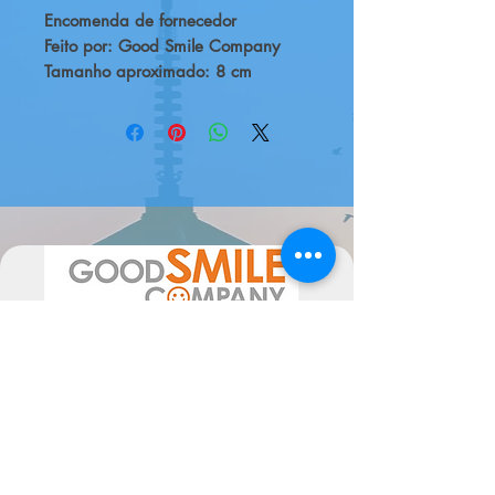
Encomenda de fornecedor
Feito por: Good Smile Company
Tamanho aproximado: 8 cm
Apresentando novas e
emocionantes figuras de caixas
cegas do Hazbin Hotel! Podes ter
seis diferentes figuras. Contém:
- Alastor
- Charlie Morningstar
- Vaggie
- Angel Dust
- Husk
- Sir Pentious
Enviado aleatório.
Sobre o Hazbin Hotel
Hazbin Hotel é uma série musical