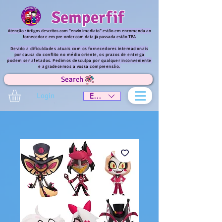
Semperfif
Atenção : Artigos descritos com "envio imediato" estão em encomenda ao
fornecedor e em pre-order com data já passada estão TBA
Devido a dificuldades atuais com os fornecedores internacionais
por causa do conflito no médio oriente, os prazos de entrega
podem ser afetados. Pedimos desculpa por qualquer inconveniente
e agradecemos a vossa compreensão.
Search
Login
EUR (€)