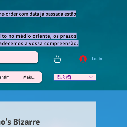
re-order com data já passada estão
ito no médio oriente, os prazos
gradecemos a vossa compreensão.
Login
EUR (€)
lentim
Mais...
jo's Bizarre