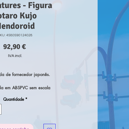
tures - Figura
otaro Kujo
endoroid
KU: 4580590124028
Preço
92,90 €
IVA incl.
a de fornecedor japonês.
ada em ABSPVC sem escala
ncluído.
Quantidade
*
ente 10 cms de altura.
de adicioná-lo à tua colecção!