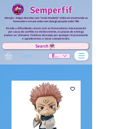
Semperfif
Atenção : Artigos descritos com "envio imediato" estão em encomenda ao
fornecedor e em pre-order com data já passada estão TBA
Devido a dificuldades atuais com os fornecedores internacionais
por causa do conflito no médio oriente, os prazos de entrega
podem ser afetados. Pedimos desculpa por qualquer inconveniente
e agradecemos a vossa compreensão.
Search
Login
EUR (€)