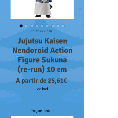
SKU: GSC58191
Jujutsu Kaisen
Nendoroid Action
Figure Sukuna
(re-run) 10 cm
Preço
A partir de
25,61€
promocional
IVA incl.
Pagamento
*