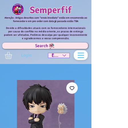
Semperfif
Atenção : Artigos descritos com "envio imediato" estão em encomenda ao
fornecedor e em pre-order com data já passada estão TBA
Devido a dificuldades atuais com os fornecedores internacionais
por causa do conflito no médio oriente, os prazos de entrega
podem ser afetados. Pedimos desculpa por qualquer inconveniente
e agradecemos a vossa compreensão.
Search
Login
EUR (€)