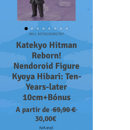
SKU: 4570232582767
Katekyo Hitman
Reborn!
Nendoroid Figure
Kyoya Hibari: Ten-
Years-later
10cm+Bónus
Preço
A partir de
 69,90 € 
Preço
normal
30,00€
promocional
IVA incl.