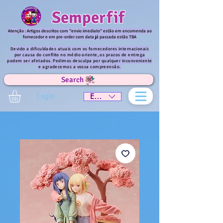
Semperfif
Atenção : Artigos descritos com "envio imediato" estão em encomenda ao
fornecedor e em pre-order com data já passada estão TBA
Devido a dificuldades atuais com os fornecedores internacionais
por causa do conflito no médio oriente, os prazos de entrega
podem ser afetados. Pedimos desculpa por qualquer inconveniente
e agradecemos a vossa compreensão.
Search
Login
EUR (€)