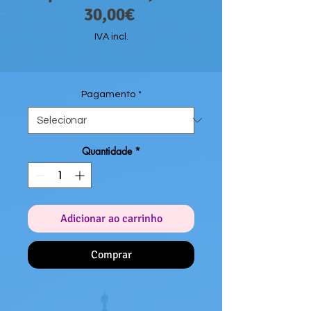
Preço
normal
30,00€
promocional
IVA incl.
Pagamento
*
Quantidade
*
Adicionar ao carrinho
Comprar