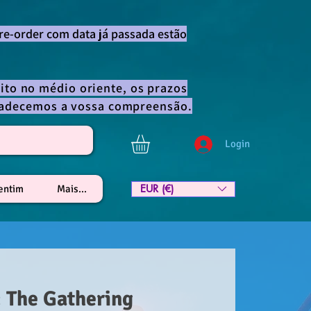
re-order com data já passada estão
ito no médio oriente, os prazos
gradecemos a vossa compreensão.
Login
EUR (€)
lentim
Mais...
 The Gathering