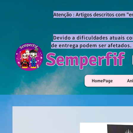
Atenção : Artigos descritos com "
Devido a dificuldades atuais c
de entrega podem ser afetados.
Semperfif
HomePage
An