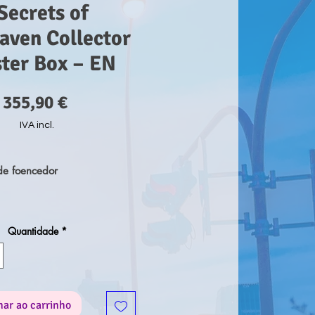
 Secrets of
aven Collector
ter Box – EN
Preço
355,90 €
IVA incl.
e foencedor
ioteca do Multiverso abriu
Quantidade
*
 as suas portas, contendo
 mistérios inimagináveis! Ao
ooster de Colecionador de
Strixhaven, encontrará Raras
 Foils Tradicionais, um
nar ao carrinho