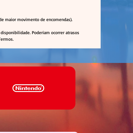
 anulações das quantidades
as.
ca de maior movimento de encomendas).
de adicioná-lo à tua colecção!
disponibilidade. Poderiam ocorrer atrasos
 Termos.