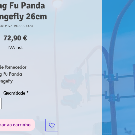
ng Fu Panda
ngefly 26cm
SKU: 671803550070
Preço
72,90 €
IVA incl.
e fornecedor
g Fu Panda
ungefly
2,86x11,43x26,67cm cm
Quantidade
*
eis.
is com fecho.
relevo, metalizados e
nar ao carrinho