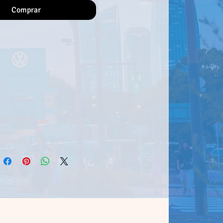
r correspondente.
Comprar
de adicioná-la à tua coleção!