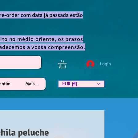
re-order com data já passada estão
ito no médio oriente, os prazos
gradecemos a vossa compreensão.
Login
EUR (€)
lentim
Mais...
hila peluche