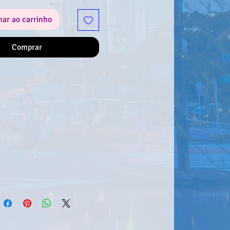
de adicioná-la à tua coleção!
nar ao carrinho
Comprar