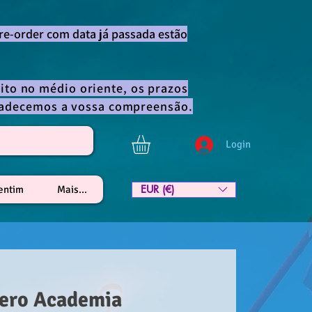
re-order com data já passada estão
ito no médio oriente, os prazos
gradecemos a vossa compreensão.
Login
EUR (€)
lentim
Mais...
ero Academia