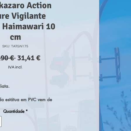
kazaro Action
ure Vigilante
i Haimawari 10
cm
SKU: TATGN175
Preço
Preço
,90 € 
31,41 €
normal
promocional
IVA incl.
iata.
ada estátua em PVC vem de
ademia". Tem
Quantidade
*
ente 10 cm de altura e vem
e numa caixa de janela.