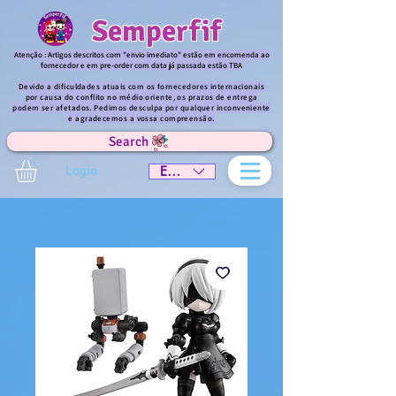
Semperfif
Atenção : Artigos descritos com "envio imediato" estão em encomenda ao
fornecedor e em pre-order com data já passada estão TBA
Devido a dificuldades atuais com os fornecedores internacionais
por causa do conflito no médio oriente, os prazos de entrega
podem ser afetados. Pedimos desculpa por qualquer inconveniente
e agradecemos a vossa compreensão.
Search
Login
EUR (€)