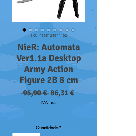
SKU: 4535123844492
NieR: Automata
Ver1.1a Desktop
Army Action
Figure 2B 8 cm
Preço
Preço
 95,90 € 
86,31 €
normal
promocional
IVA incl.
Quantidade
*