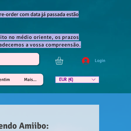
re-order com data já passada estão
ito no médio oriente, os prazos
gradecemos a vossa compreensão.
Login
EUR (€)
lentim
Mais...
endo Amiibo: