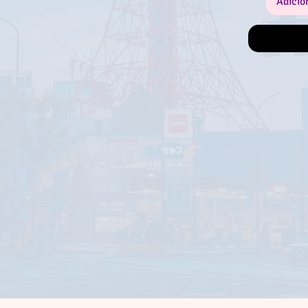
Adicio
o [Hunter Bo
estão incluíd
Equipamento
"Monster Hun
・Garuku [Me
camadas pa
Essence Gull 
* Se já tiver
obtido "Laye
duplicado.
Certifica-te 