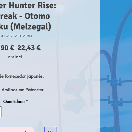
r Hunter Rise:
reak - Otomo
ku (Melzegal)
KU: 4976219121866
Preço
Preço
,90 € 
22,43 €
normal
promocional
IVA incl.
e fornecedor japonês.
os Amiibos em "Monster
 Sunbreak" para a Nintendo
Quantidade
*
erá equipamento de camadas
 acordo com cada amiibo e
utar de "Fukubiki", onde
 grandes ofertas uma vez
enção: O software de jogo e