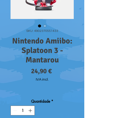
SKU: 4902370551433
Nintendo Amiibo:
Splatoon 3 -
Mantarou
Preço
24,90 €
IVA incl.
Quantidade
*