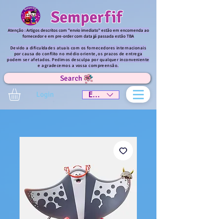
Semperfif
Atenção : Artigos descritos com "envio imediato" estão em encomenda ao
fornecedor e em pre-order com data já passada estão TBA
Devido a dificuldades atuais com os fornecedores internacionais
por causa do conflito no médio oriente, os prazos de entrega
podem ser afetados. Pedimos desculpa por qualquer inconveniente
e agradecemos a vossa compreensão.
Search
Login
EUR (€)