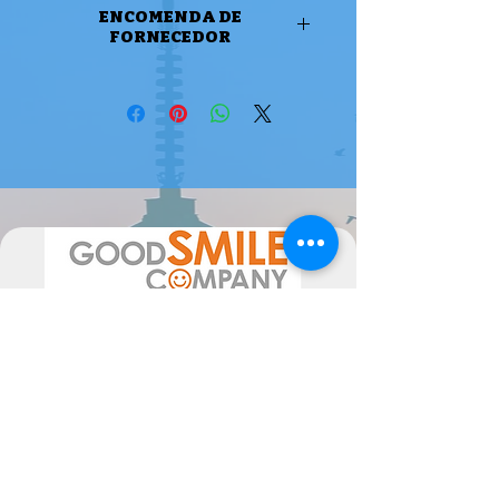
ENCOMENDA DE
FORNECEDOR
ENCOMENDA DE FORNECEDOR
Atenção, este produto é uma
encomenda de fornecedor, pode
levar até 2 meses a estar disponível (
ou mais em época de maior
movimento de encomendas).
Por favor sinta-se livre para nos
contactar se tiver alguma dúvida.
A data de chegada pode sofrer
alterações, dependentes do
fornecedor, pelo poderão ser
alteradas as mesmas consoante a
disponibilidade. Poderiam ocorrer
atrasos superiores ao previsto, não
imputáveis às Semperfif. O cliente ao
comprar aceita estes Termos.