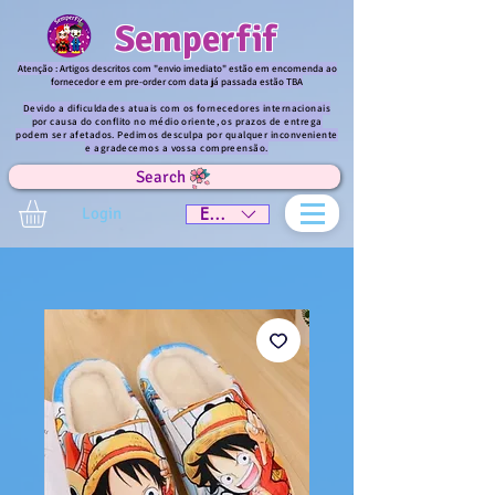
Semperfif
Atenção : Artigos descritos com "envio imediato" estão em encomenda ao
fornecedor e em pre-order com data já passada estão TBA
Devido a dificuldades atuais com os fornecedores internacionais
por causa do conflito no médio oriente, os prazos de entrega
podem ser afetados. Pedimos desculpa por qualquer inconveniente
e agradecemos a vossa compreensão.
Search
Login
EUR (€)