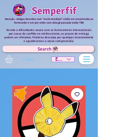
Semperfif
Atenção : Artigos descritos com "envio imediato" estão em encomenda ao
fornecedor e em pre-order com data já passada estão TBA
Devido a dificuldades atuais com os fornecedores internacionais
por causa do conflito no médio oriente, os prazos de entrega
podem ser afetados. Pedimos desculpa por qualquer inconveniente
e agradecemos a vossa compreensão.
Search
Login
EUR (€)