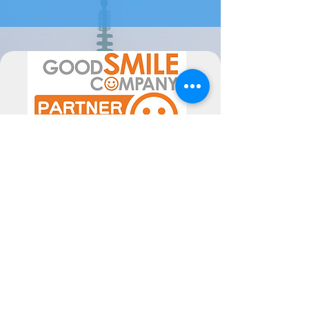
levar até 2 meses a estar disponível (
ou mais em época de maior
movimento de encomendas).
Por favor sinta-se livre para nos
contactar se tiver alguma dúvida.
A data de chegada pode sofrer
alterações, dependentes do
fornecedor, pelo poderão ser
alteradas as mesmas consoante a
disponibilidade. Poderiam ocorrer
atrasos superiores ao previsto, não
imputáveis às Semperfif. O cliente ao
comprar aceita estes Termos.