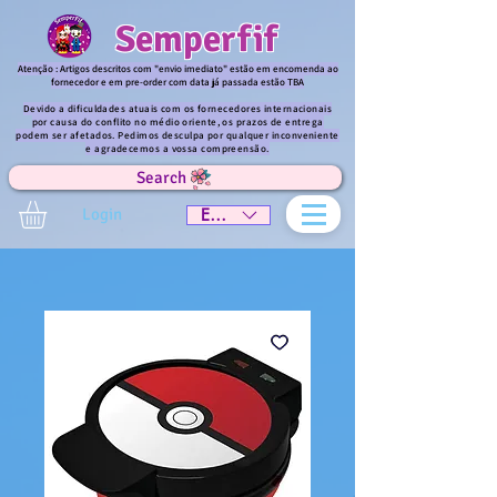
Semperfif
Atenção : Artigos descritos com "envio imediato" estão em encomenda ao
fornecedor e em pre-order com data já passada estão TBA
Devido a dificuldades atuais com os fornecedores internacionais
por causa do conflito no médio oriente, os prazos de entrega
podem ser afetados. Pedimos desculpa por qualquer inconveniente
e agradecemos a vossa compreensão.
Search
Login
EUR (€)