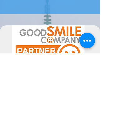
guloseimas deliciosas no formato do
dispositivo de captura de Pokémons
favorito de todos. Com placas
antiaderentes e controlos fáceis de
usar, fazer waffles Pokébola nunca
foi tão fácil. Quer esteja a
organizar uma festa com o tema
Pokémon ou simplesmente queira
adicionar um toque de diversão
Pokémon à sua rotina de pequeno-
almoço, esta máquina de waffles é
obrigatória para qualquer fã.
Apanhe todos e desfrute das
delícias com a Máquina de Waffles
Pokémon Pokébola.