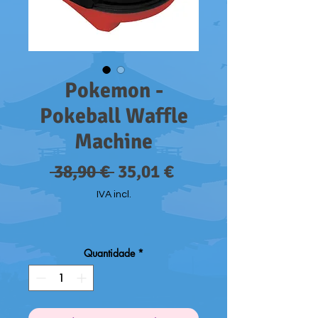
Pokemon -
Pokeball Waffle
Machine
Preço
Preço
 38,90 € 
35,01 €
normal
promocional
IVA incl.
Quantidade
*