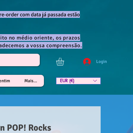
re-order com data já passada estão
ito no médio oriente, os prazos
gradecemos a vossa compreensão.
Login
EUR (€)
lentim
Mais...
n POP! Rocks