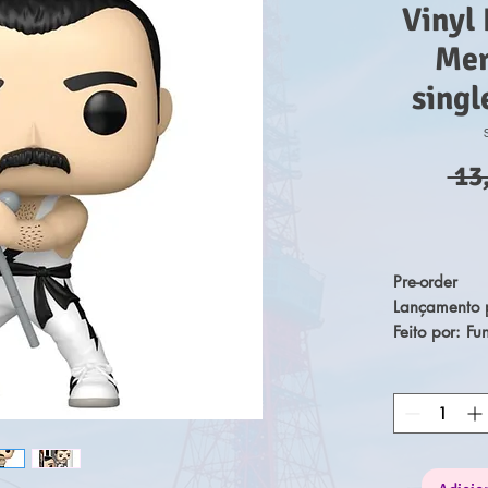
Vinyl 
Mer
singl
 13
Pre-order
Lançamento p
Feito por: Fu
Tamanho apr
Da popular s
top de vinil.
vem em emba